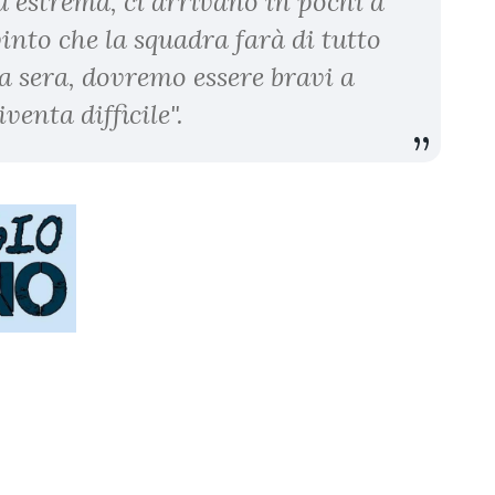
da estrema, ci arrivano in pochi a
into che la squadra farà di tutto
tra sera, dovremo essere bravi a
iventa difficile".