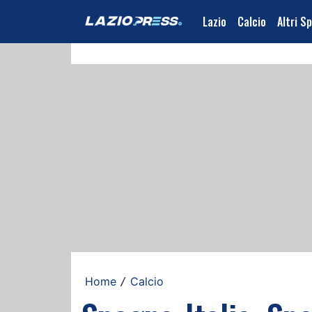
Lazio
Calcio
Altri S
Home
Calcio
/