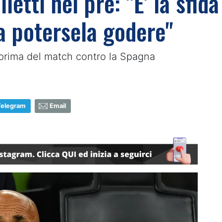
letti nel pre: "E' la sfid
a potersela godere"
i prima del match contro la Spagna
Telegram
Email