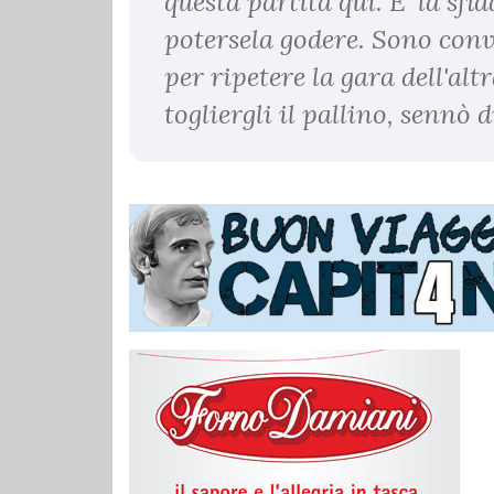
questa partita qui. E' la sfi
potersela godere. Sono conv
per ripetere la gara dell'al
togliergli il pallino, sennò d