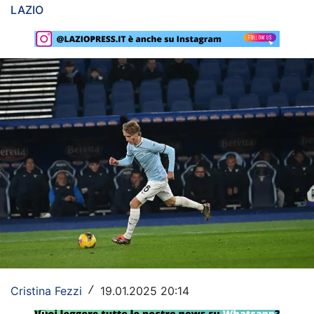
LAZIO
Rassegna Lazio
Social
Calcio
Serie A
Champions League
Europa League
Altri Sport
Formula 1
Tennis
Cristina Fezzi
19.01.2025 20:14
/
Vela