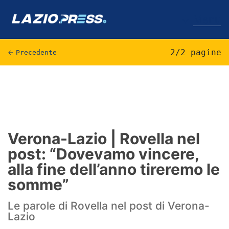
↓
Menu
2/2 pagine
←
Precedente
Lazio
News
Formello
Verona-Lazio | Rovella nel
post: “Dovevamo vincere,
Infortuni
alla fine dell’anno tireremo le
Primavera
somme”
Calciomercato
Le parole di Rovella nel post di Verona-
Lazio
Lazio Women