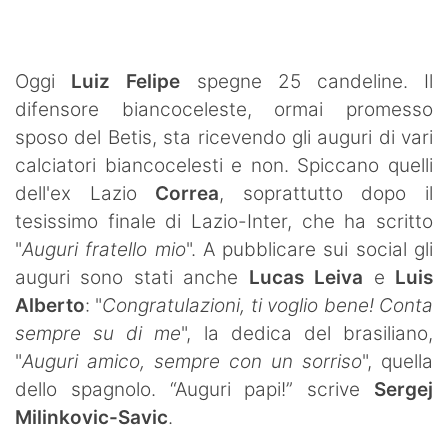
SHOP LAZIO
Contatti
Oggi
Luiz Felipe
spegne 25 candeline. Il
difensore biancoceleste, ormai promesso
sposo del Betis, sta ricevendo gli auguri di vari
calciatori biancocelesti e non. Spiccano quelli
dell'ex Lazio
Correa
, soprattutto dopo il
tesissimo finale di Lazio-Inter, che ha scritto
"
Auguri fratello mio
". A pubblicare sui social gli
auguri sono stati anche
Lucas Leiva
e
Luis
Alberto
: "
Congratulazioni, ti voglio bene! Conta
sempre su di me
", la dedica del brasiliano,
"
Auguri amico, sempre con un sorriso
", quella
dello spagnolo. “Auguri papi!” scrive
Sergej
Milinkovic-Savic
.