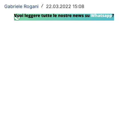
Gabriele Rogani
22.03.2022 15:08
/
Rassegna Lazio
Social
Calcio
Serie A
Champions League
Europa League
Altri Sport
Formula 1
Tennis
Vela