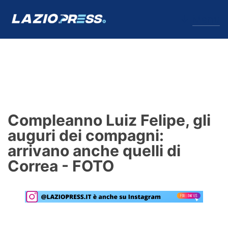
↓
Menu
Lazio
News
Compleanno Luiz Felipe, gli
Formello
auguri dei compagni:
arrivano anche quelli di
Infortuni
Correa - FOTO
Primavera
Calciomercato
Lazio Women