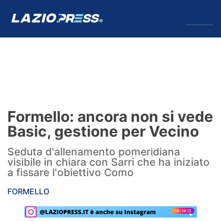
↓
Menu
Lazio
News
Formello: ancora non si vede
Formello
Basic, gestione per Vecino
Infortuni
Seduta d'allenamento pomeridiana
visibile in chiara con Sarri che ha iniziato
Primavera
a fissare l'obiettivo Como
Calciomercato
FORMELLO
Lazio Women