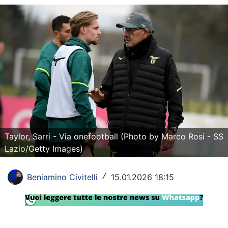
Rassegna Lazio
Social
Calcio
Serie A
Champions League
Europa League
Taylor, Sarri - Via onefootball (Photo by Marco Rosi - SS
Altri Sport
Lazio/Getty Images)
Formula 1
Beniamino Civitelli
15.01.2026 18:15
/
Tennis
Vela