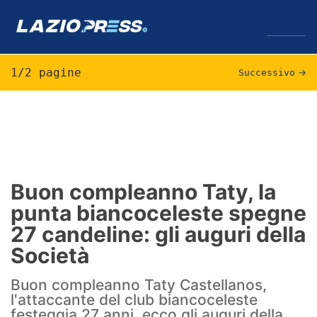
↓
Menu
1/2 pagine
Successivo
→
Lazio
News
Formello
Buon compleanno Taty, la
punta biancoceleste spegne
Infortuni
27 candeline: gli auguri della
Primavera
Società
Calciomercato
Buon compleanno Taty Castellanos,
l'attaccante del club biancoceleste
Lazio Women
festeggia 27 anni, ecco gli auguri della