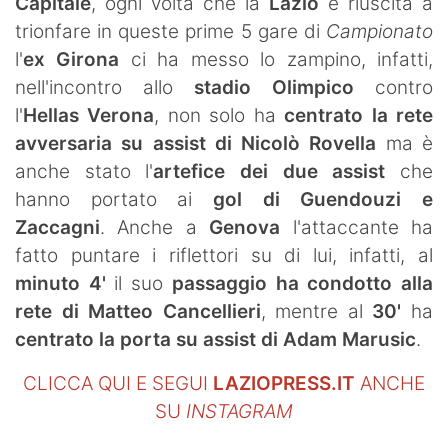
Capitale
, ogni volta che la
Lazio
è riuscita a
trionfare in queste prime 5 gare di
Campionato
l'
ex Girona
ci ha messo lo zampino, infatti,
nell'incontro allo
stadio Olimpico
contro
l'
Hellas Verona
, non solo ha
centrato la rete
avversaria su assist di Nicolò Rovella
ma è
anche stato l'
artefice
dei due assist
che
hanno portato ai
gol di Guendouzi e
Zaccagni
. Anche a
Genova
l'attaccante ha
fatto puntare i riflettori su di lui, infatti, al
minuto 4'
il suo
passaggio ha condotto alla
rete di Matteo Cancellieri
, mentre al
30'
ha
centrato la porta su assist di Adam Marusic
.
CLICCA QUI E SEGUI
LAZIOPRESS.IT
ANCHE
SU
INSTAGRAM