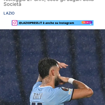
Società
Rassegna Lazio
LAZIO
Social
Calcio
Serie A
Champions League
Europa League
Altri Sport
Formula 1
Tennis
Vela