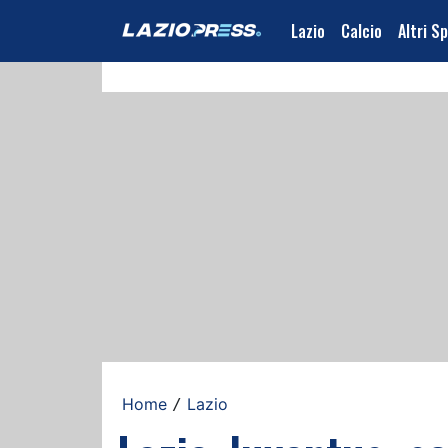
Lazio
Calcio
Altri S
Home
Lazio
/