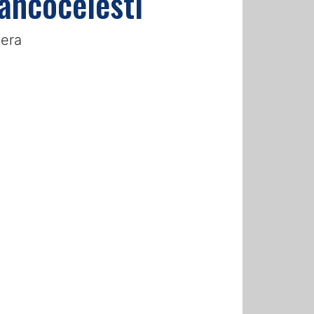
iancocelesti
sera