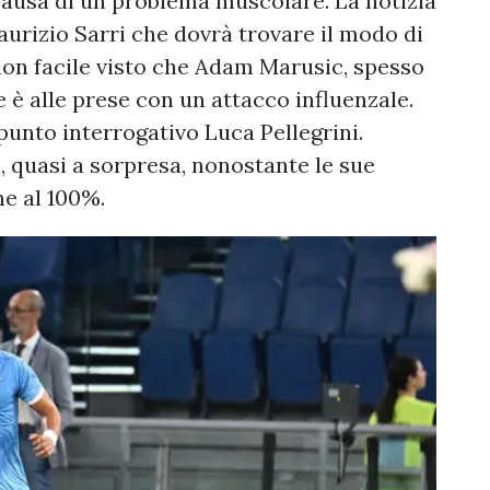
 causa di un problema muscolare. La notizia
urizio Sarri che dovrà trovare il modo di
 non facile visto che Adam Marusic, spesso
re è alle prese con un attacco influenzale.
l punto interrogativo Luca Pellegrini.
i, quasi a sorpresa, nonostante le sue
he al 100%.