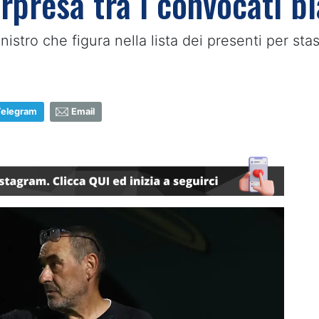
rpresa tra i convocati b
nistro che figura nella lista dei presenti per sta
Telegram
Email