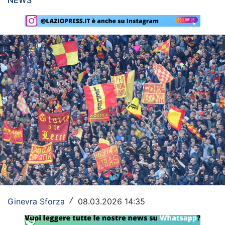
NEWS
Rassegna Lazio
Social
Calcio
Serie A
Champions League
Europa League
Altri Sport
Formula 1
Tennis
Ginevra Sforza
08.03.2026 14:35
/
Vela