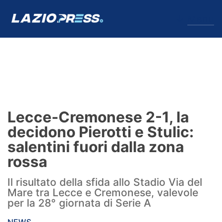
↓
Menu
Lazio
News
Lecce-Cremonese 2-1, la
Formello
decidono Pierotti e Stulic:
salentini fuori dalla zona
Infortuni
rossa
Primavera
Il risultato della sfida allo Stadio Via del
Mare tra Lecce e Cremonese, valevole
Calciomercato
per la 28° giornata di Serie A
Lazio Women