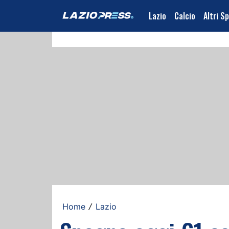
Lazio
Calcio
Altri S
Home
Lazio
/