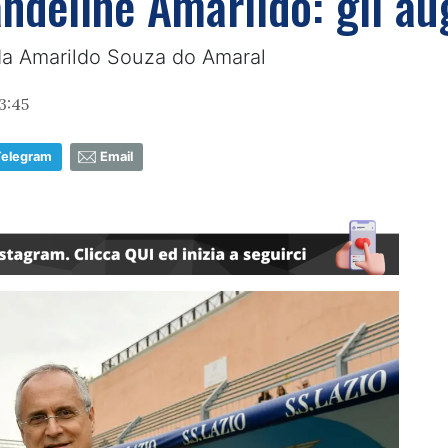
ndeline Amarildo: gli aug
da Amarildo Souza do Amaral
3:45
Telegram
Email