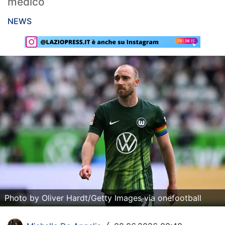
medico
Rassegna Lazio
NEWS
Social
Calcio
Serie A
Champions League
Europa League
Altri Sport
Formula 1
Tennis
Photo by Oliver Hardt/Getty Images via onefootball
Vela