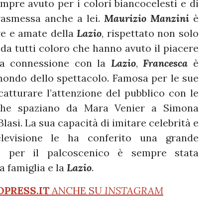
pre avuto per i colori biancocelesti e di
rasmessa anche a lei.
Maurizio Manzini
è
ve e amate della
Lazio
, rispettato non solo
e da tutti coloro che hanno avuto il piacere
sua connessione con la
Lazio
,
Francesca
è
mondo dello spettacolo. Famosa per le sue
 catturare l’attenzione del pubblico con le
 che spaziano da Mara Venier a Simona
lasi. La sua capacità di imitare celebrità e
levisione le ha conferito una grande
e per il palcoscenico è sempre stata
 famiglia e la
Lazio
.
OPRESS.IT
ANCHE SU
INSTAGRAM