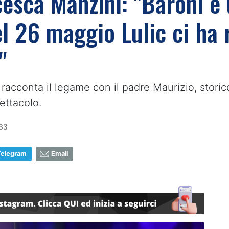
esca Manzini: "Baroni è 
el 26 maggio Lulic ci ha 
"
ia racconta il legame con il padre Maurizio, stor
pettacolo.
33
Telegram
Email