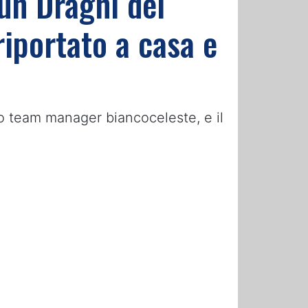
un Draghi del
riportato a casa e
ico team manager biancoceleste, e il