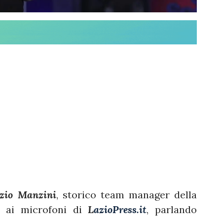
zio Manzini
, storico team manager della
a ai microfoni di
L
azioPress.it
, parlando