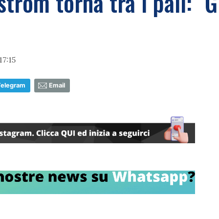
rom torna tra i pali: "Gr
7:15
Telegram
Email