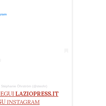
gram
a Stéphanie Öhrström (@steohr)
SEGUI
LAZIOPRESS.IT
SU
INSTAGRAM