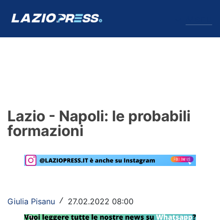
↓
Menu
Lazio
News
Lazio - Napoli: le probabili
Formello
formazioni
Infortuni
Primavera
Calciomercato
Giulia Pisanu
27.02.2022 08:00
/
Lazio Women