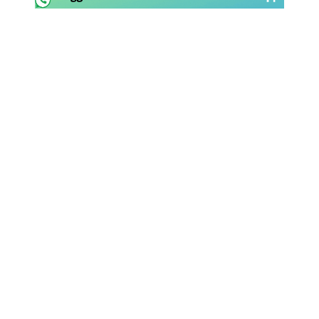
Rassegna Lazio
Social
Calcio
Serie A
Champions League
Europa League
Altri Sport
Formula 1
Tennis
Vela