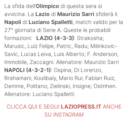
SHOP LAZIO
La sfida dell’
Olimpico
di questa sera si
avvicina. La
Lazio
di
Maurizio Sarri
sfiderà il
Contatti
Napoli
di
Luciano Spalletti
, match valido per la
27^ giornata di Serie A. Queste le probabili
formazioni:
LAZIO (4-3-3)
: Strakosha;
Marusic, Luiz Felipe, Patric, Radu; Milinkovic-
Savic, Lucas Leiva, Luis Alberto; F. Anderson,
Immobile, Zaccagni. Allenatore: Maurizio Sarri
NAPOLI (4-3-2-1)
: Ospina; Di Lorenzo,
Rrahamani, Koulibaly, Mario Rui; Fabian Ruiz,
Demme, Politano; Zielinski, Insigne; Osimhen.
Allenatore: Luciano Spalletti
CLICCA QUI E SEGUI
LAZIOPRESS.IT
ANCHE
SU
INSTAGRAM