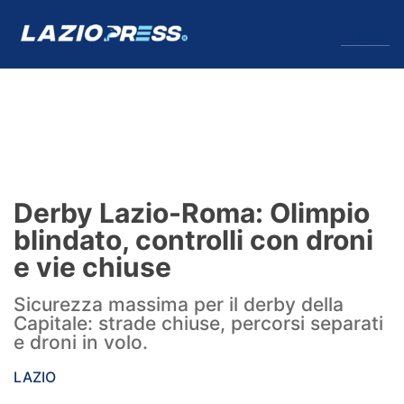
↓
Menu
Lazio
News
Derby Lazio-Roma: Olimpio
Formello
blindato, controlli con droni
e vie chiuse
Infortuni
Sicurezza massima per il derby della
Primavera
Capitale: strade chiuse, percorsi separati
e droni in volo.
Calciomercato
LAZIO
Lazio Women