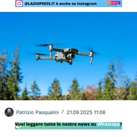
Rassegna Lazio
Social
Calcio
Serie A
Champions League
Europa League
Altri Sport
Formula 1
Patrizio Pasqualini
21.09.2025 11:06
/
Tennis
Vela