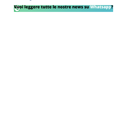
Rassegna Lazio
Social
Calcio
Serie A
Champions League
Europa League
Altri Sport
Formula 1
Tennis
Vela