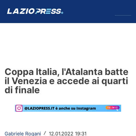
↓
Menu
Lazio
News
Coppa Italia, l'Atalanta batte
Formello
il Venezia e accede ai quarti
di finale
Infortuni
Primavera
Calciomercato
Lazio Women
Gabriele Rogani
12.01.2022 19:31
/