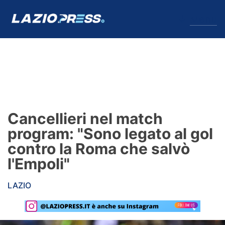
↓
Menu
Lazio
News
Cancellieri nel match
Formello
program: "Sono legato al gol
contro la Roma che salvò
Infortuni
l'Empoli"
Primavera
LAZIO
Calciomercato
Lazio Women