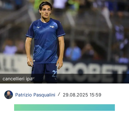
Rassegna Lazio
Social
Calcio
Serie A
Champions League
Europa League
cancellieri ipa
Altri Sport
Patrizio Pasqualini
29.08.2025 15:59
/
Formula 1
Tennis
Vela