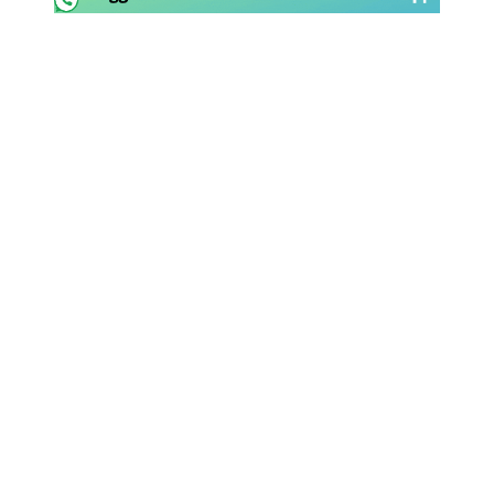
Rassegna Lazio
Social
Calcio
Serie A
Champions League
Europa League
Altri Sport
Formula 1
Tennis
Vela