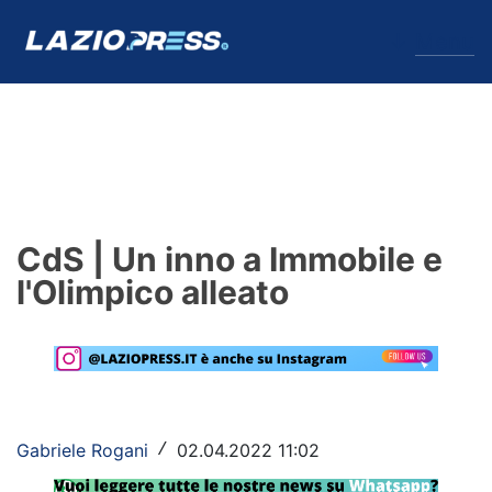
↓
Menu
Lazio
News
CdS | Un inno a Immobile e
Formello
l'Olimpico alleato
Infortuni
Primavera
Calciomercato
Gabriele Rogani
02.04.2022 11:02
/
Lazio Women