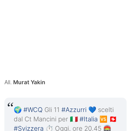
All.
Murat Yakin
🌍
#WCQ
Gli 11
#Azzurri
💙 scelti
dal Ct Mancini per 🇮🇹
#Italia
🆚 🇨🇭
#Svizzera
⏱️ Oggi, ore 20.45 🏟️