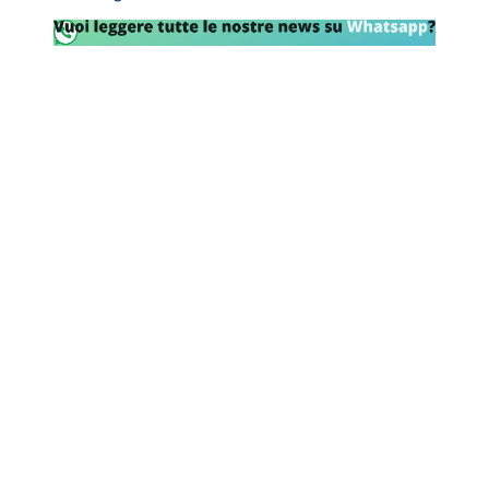
Rassegna Lazio
Social
Calcio
Serie A
Champions League
Europa League
Altri Sport
Formula 1
Tennis
Vela