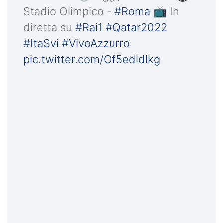
Stadio Olimpico -
#Roma
📺 In
diretta su
#Rai1
#Qatar2022
#ItaSvi
#VivoAzzurro
pic.twitter.com/Of5edldlkg