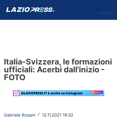
↓
Menu
Lazio
News
Italia-Svizzera, le formazioni
Formello
ufficiali: Acerbi dall'inizio -
FOTO
Infortuni
Primavera
Calciomercato
Lazio Women
Gabriele Rogani
12.11.2021 19:32
/