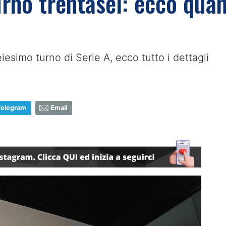
urno trentasei: ecco qua
esimo turno di Serie A, ecco tutto i dettagli
Telegram
Email