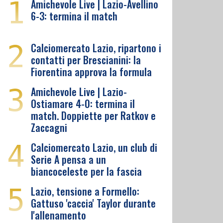
1
Amichevole Live | Lazio-Avellino
6-3: termina il match
2
Calciomercato Lazio, ripartono i
contatti per Brescianini: la
Fiorentina approva la formula
3
Amichevole Live | Lazio-
Ostiamare 4-0: termina il
match. Doppiette per Ratkov e
Zaccagni
4
Calciomercato Lazio, un club di
Serie A pensa a un
biancoceleste per la fascia
5
Lazio, tensione a Formello:
Gattuso 'caccia' Taylor durante
l'allenamento