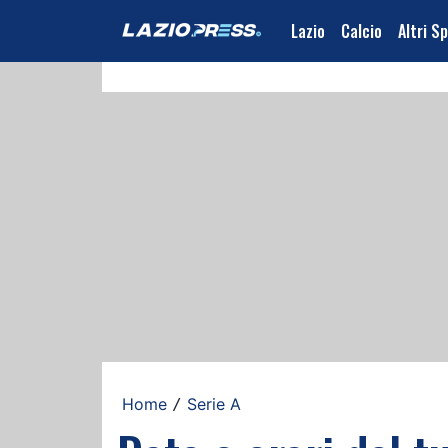
Lazio
Calcio
Altri S
Home
Serie A
/