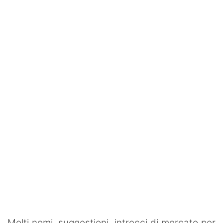
Rassegna Lazio
Social
Calcio
Serie A
Champions League
Europa League
Altri Sport
Formula 1
Tennis
Vela
Molti nomi, suggestioni, intrecci di mercato per