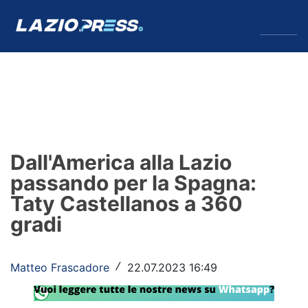
↓
Menu
Lazio
News
Dall'America alla Lazio
Formello
passando per la Spagna:
Taty Castellanos a 360
Infortuni
gradi
Primavera
Calciomercato
Matteo Frascadore
22.07.2023 16:49
/
Lazio Women