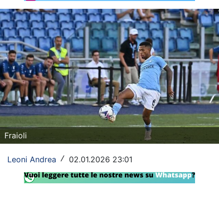
Rassegna Lazio
Social
Calcio
Serie A
Champions League
Europa League
Fraioli
Altri Sport
Leoni Andrea
02.01.2026 23:01
/
Formula 1
Tennis
Vela