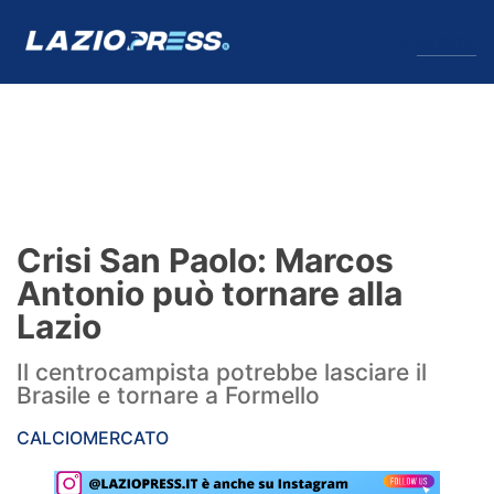
↓
Menu
Lazio
News
Crisi San Paolo: Marcos
Formello
Antonio può tornare alla
Lazio
Infortuni
Il centrocampista potrebbe lasciare il
Primavera
Brasile e tornare a Formello
Calciomercato
CALCIOMERCATO
Lazio Women