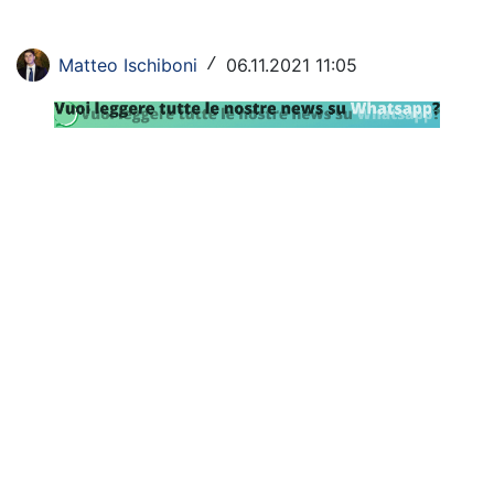
Rassegna Lazio
Matteo Ischiboni
06.11.2021 11:05
/
Social
Calcio
Serie A
Champions League
Europa League
Altri Sport
Formula 1
Tennis
Vela