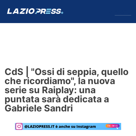
↓
Menu
Lazio
News
CdS | "Ossi di seppia, quello
Formello
che ricordiamo", la nuova
serie su Raiplay: una
Infortuni
puntata sarà dedicata a
Primavera
Gabriele Sandri
Calciomercato
Lazio Women