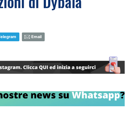
zioni di Dybala
Telegram
Email