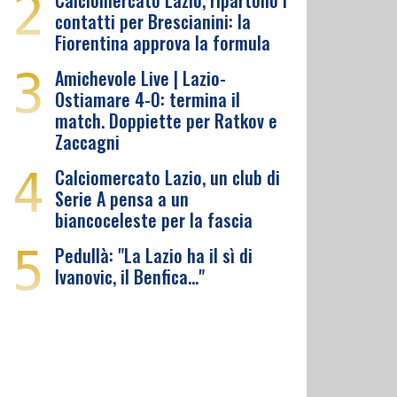
2
Calciomercato Lazio, ripartono i
contatti per Brescianini: la
Fiorentina approva la formula
3
Amichevole Live | Lazio-
Ostiamare 4-0: termina il
match. Doppiette per Ratkov e
Zaccagni
4
Calciomercato Lazio, un club di
Serie A pensa a un
biancoceleste per la fascia
5
Pedullà: "La Lazio ha il sì di
Ivanovic, il Benfica…"