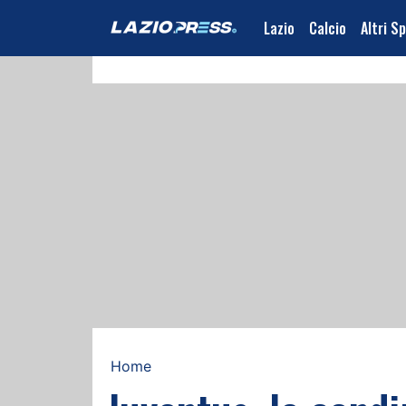
Lazio
Calcio
Altri S
Home