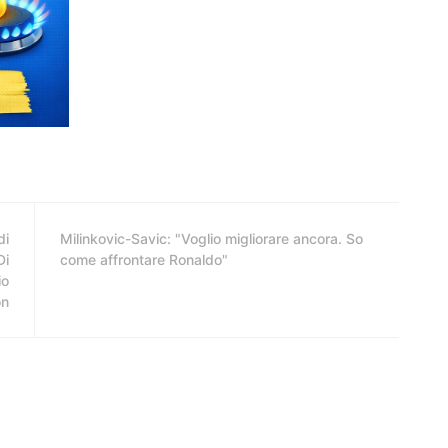
di
Milinkovic-Savic: "Voglio migliorare ancora. So
Di
come affrontare Ronaldo"
io
on