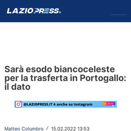
↓
Menu
Lazio
News
Sarà esodo biancoceleste
Formello
per la trasferta in Portogallo:
il dato
Infortuni
Primavera
Calciomercato
Lazio Women
Matteo Columbro
15.02.2022 13:53
/