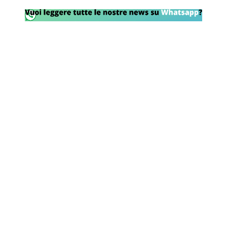
Rassegna Lazio
Social
Calcio
Serie A
Champions League
Europa League
Altri Sport
Formula 1
Tennis
Vela