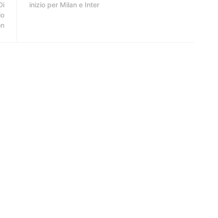
Di
inizio per Milan e Inter
io
on