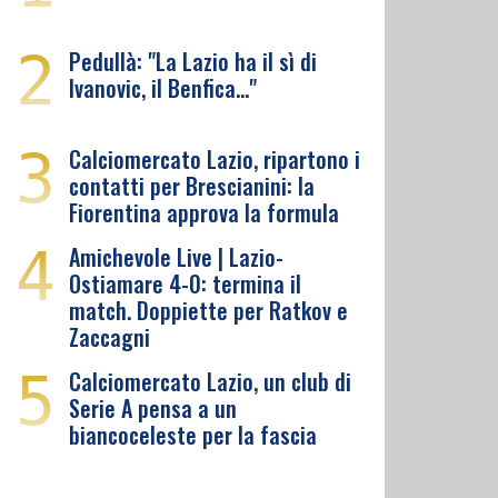
2
Pedullà: "La Lazio ha il sì di
Ivanovic, il Benfica…"
3
Calciomercato Lazio, ripartono i
contatti per Brescianini: la
Fiorentina approva la formula
4
Amichevole Live | Lazio-
Ostiamare 4-0: termina il
match. Doppiette per Ratkov e
Zaccagni
5
Calciomercato Lazio, un club di
Serie A pensa a un
biancoceleste per la fascia