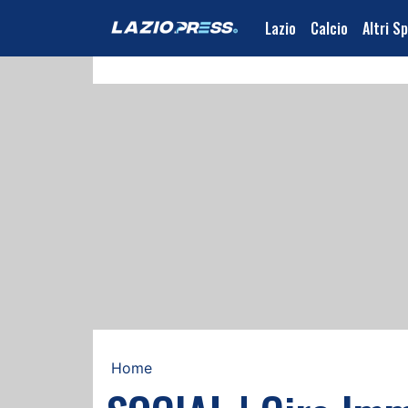
Lazio
Calcio
Altri S
Home