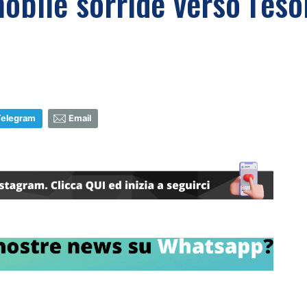
obile sorride verso l'eso
Telegram
Email