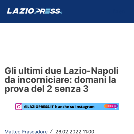
↓
Menu
Lazio
News
Gli ultimi due Lazio-Napoli
Formello
da incorniciare: domani la
prova del 2 senza 3
Infortuni
Primavera
Calciomercato
Lazio Women
Matteo Frascadore
26.02.2022 11:00
/