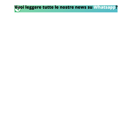
Rassegna Lazio
Social
Calcio
Serie A
Champions League
Europa League
Altri Sport
Formula 1
Tennis
Vela