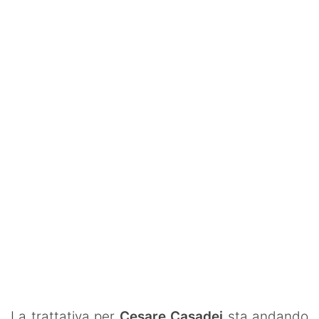
SHOP LAZIO
Contatti
La trattativa per
Cesare Casadei
sta andando