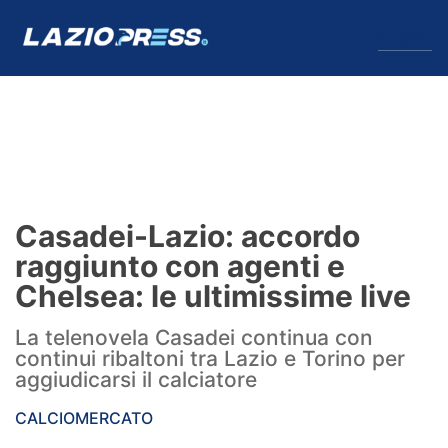
↓
Menu
Lazio
News
Casadei-Lazio: accordo
Formello
raggiunto con agenti e
Chelsea: le ultimissime live
Infortuni
La telenovela Casadei continua con
Primavera
continui ribaltoni tra Lazio e Torino per
aggiudicarsi il calciatore
Calciomercato
CALCIOMERCATO
Lazio Women