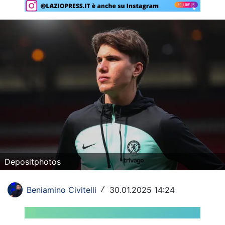
Rassegna Lazio
Social
Calcio
Serie A
Champions League
Europa League
Altri Sport
Depositphotos
Formula 1
Tennis
Beniamino Civitelli
30.01.2025 14:24
/
Vela