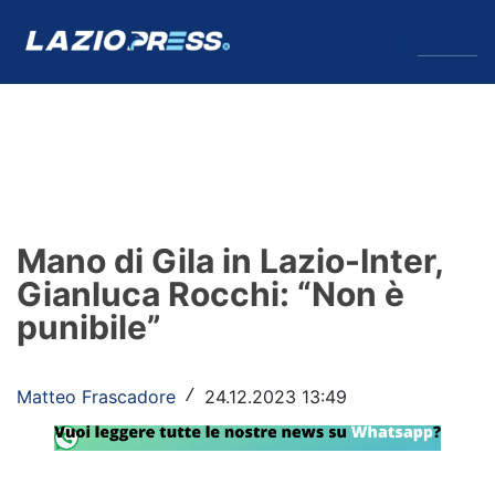
↓
Menu
Lazio
News
Mano di Gila in Lazio-Inter,
Formello
Gianluca Rocchi: “Non è
punibile”
Infortuni
Primavera
Matteo Frascadore
24.12.2023 13:49
/
Calciomercato
Lazio Women