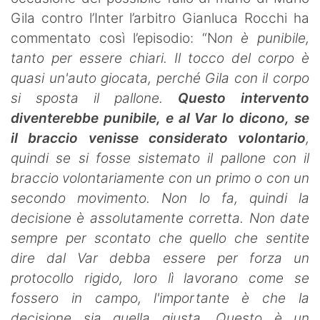
SHOP LAZIO
Gila contro l’Inter l’arbitro Gianluca Rocchi ha
commentato così l’episodio: “N
on è punibile,
Contatti
tanto per essere chiari. Il tocco del corpo è
quasi un'auto giocata, perché Gila con il corpo
si sposta il pallone.
Questo intervento
diventerebbe punibile, e al Var lo dicono, se
il braccio venisse considerato volontario
,
quindi se si fosse sistemato il pallone con il
braccio volontariamente con un primo o con un
secondo movimento. Non lo fa, quindi la
decisione è assolutamente corretta. Non date
sempre per scontato che quello che sentite
dire dal Var debba essere per forza un
protocollo rigido, loro lì lavorano come se
fossero in campo, l'importante è che la
decisione sia quella giusta. Questo è un