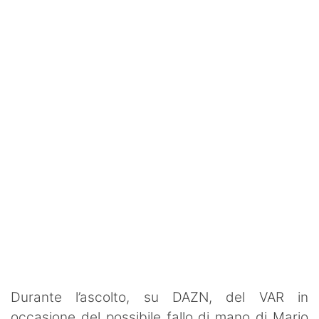
Rassegna Lazio
Social
Calcio
Serie A
Champions League
Europa League
Altri Sport
Formula 1
Tennis
Durante l’ascolto, su DAZN, del VAR in
Vela
occasione del possibile fallo di mano di Mario