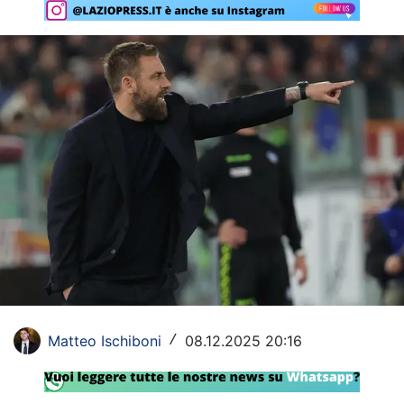
Rassegna Lazio
Social
Calcio
Serie A
Champions League
Europa League
Altri Sport
Formula 1
Tennis
Matteo Ischiboni
08.12.2025 20:16
/
Vela