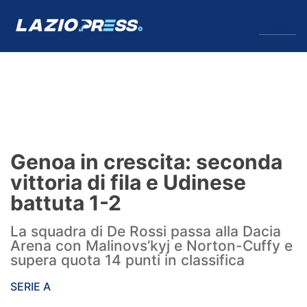
↓
Menu
Lazio
News
Genoa in crescita: seconda
Formello
vittoria di fila e Udinese
battuta 1-2
Infortuni
La squadra di De Rossi passa alla Dacia
Primavera
Arena con Malinovs’kyj e Norton-Cuffy e
supera quota 14 punti in classifica
Calciomercato
SERIE A
Lazio Women