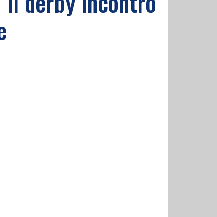
 il derby incontro
e