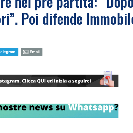
re nel pre partita: “Dopo
ori”. Poi difende Immobil
Telegram
Email