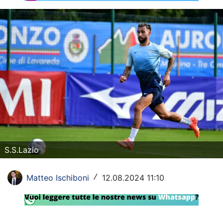
Rassegna Lazio
Social
Calcio
Serie A
Champions League
Europa League
Altri Sport
S.S.Lazio
Formula 1
Matteo Ischiboni
12.08.2024 11:10
/
Tennis
Vela