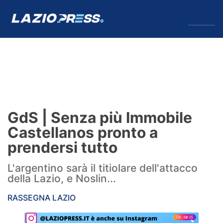
↓
Menu
Lazio
News
GdS | Senza più Immobile
Formello
Castellanos pronto a
prendersi tutto
Infortuni
L'argentino sarà il titiolare dell'attacco
Primavera
della Lazio, e Noslin...
Calciomercato
RASSEGNA LAZIO
Lazio Women