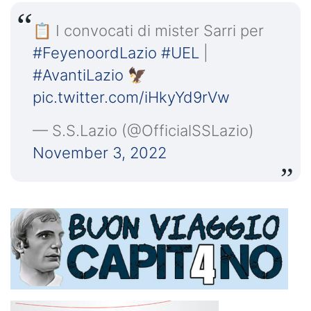
📋 I convocati di mister Sarri per
#FeyenoordLazio
#UEL
|
#AvantiLazio
🦅
pic.twitter.com/iHkyYd9rVw
— S.S.Lazio (@OfficialSSLazio)
November 3, 2022