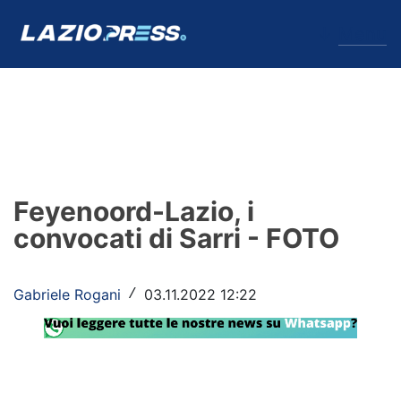
↓
Menu
Lazio
News
Feyenoord-Lazio, i
Formello
convocati di Sarri - FOTO
Infortuni
Gabriele Rogani
03.11.2022 12:22
/
Primavera
Calciomercato
Lazio Women