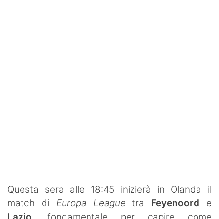
Rassegna Lazio
Social
Calcio
Serie A
Champions League
Europa League
Altri Sport
Formula 1
Tennis
Questa sera alle 18:45 inizierà in Olanda il
match di
Europa League
tra
Feyenoord
e
Vela
Lazio
, fondamentale per capire come