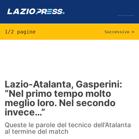
↓
Menu
1/2 pagine
Successivo
→
Lazio
News
Formello
Lazio-Atalanta, Gasperini:
“Nel primo tempo molto
Infortuni
meglio loro. Nel secondo
Primavera
invece…”
Calciomercato
Queste le parole del tecnico dell‘Atalanta
al termine del match
Lazio Women