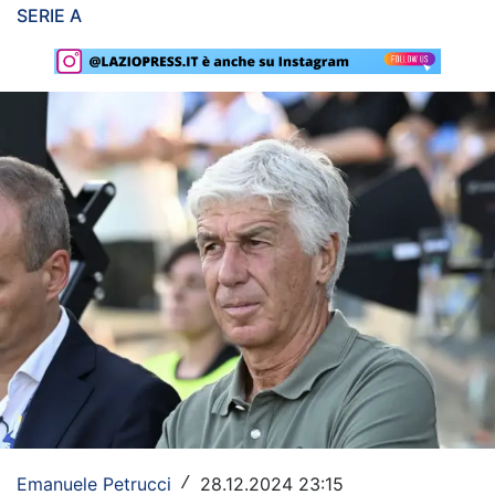
SERIE A
Rassegna Lazio
Social
Calcio
Serie A
Champions League
Europa League
Altri Sport
Formula 1
Tennis
Vela
Emanuele Petrucci
28.12.2024 23:15
/