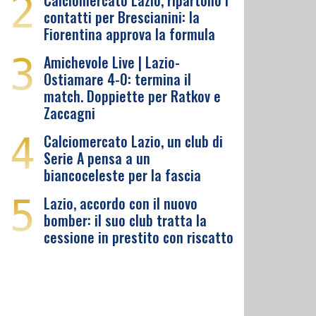
2
Calciomercato Lazio, ripartono i
contatti per Brescianini: la
Fiorentina approva la formula
3
Amichevole Live | Lazio-
Ostiamare 4-0: termina il
match. Doppiette per Ratkov e
Zaccagni
4
Calciomercato Lazio, un club di
Serie A pensa a un
biancoceleste per la fascia
5
Lazio, accordo con il nuovo
bomber: il suo club tratta la
cessione in prestito con riscatto