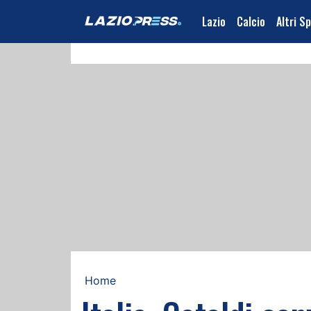
Lazio
Calcio
Altri S
Home