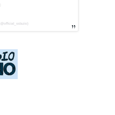
@official_sslazio)