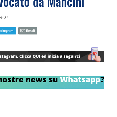
nvocato da Mancini
4:37
Telegram
Email