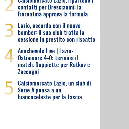
2
Calciomercato Lazio, ripartono i
contatti per Brescianini: la
Fiorentina approva la formula
3
Lazio, accordo con il nuovo
bomber: il suo club tratta la
cessione in prestito con riscatto
4
Amichevole Live | Lazio-
Ostiamare 4-0: termina il
match. Doppiette per Ratkov e
Zaccagni
5
Calciomercato Lazio, un club di
Serie A pensa a un
biancoceleste per la fascia