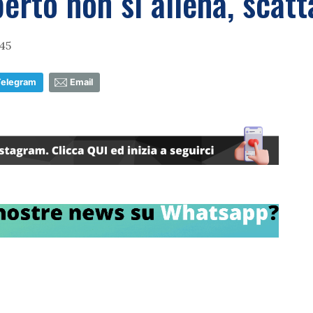
berto non si allena, scatt
45
Telegram
Email