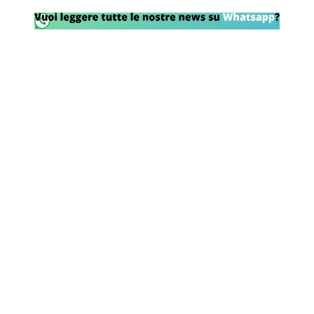
Rassegna Lazio
Social
Calcio
Serie A
Champions League
Europa League
Altri Sport
Formula 1
Tennis
Vela