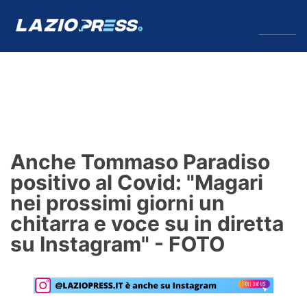
↓
Menu
Lazio
News
Anche Tommaso Paradiso
Formello
positivo al Covid: "Magari
nei prossimi giorni un
Infortuni
chitarra e voce su in diretta
Primavera
su Instagram" - FOTO
Calciomercato
Lazio Women