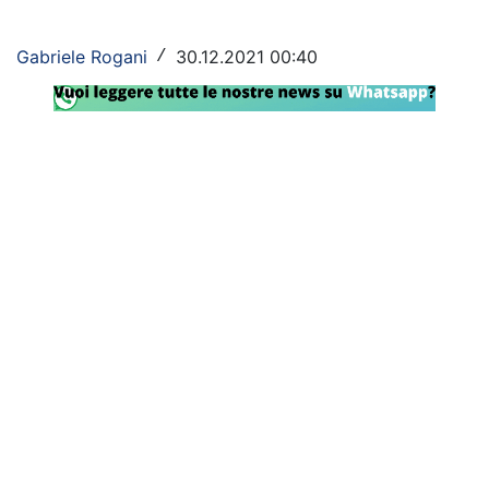
Rassegna Lazio
Gabriele Rogani
30.12.2021 00:40
/
Social
Calcio
Serie A
Champions League
Europa League
Altri Sport
Formula 1
Tennis
Vela