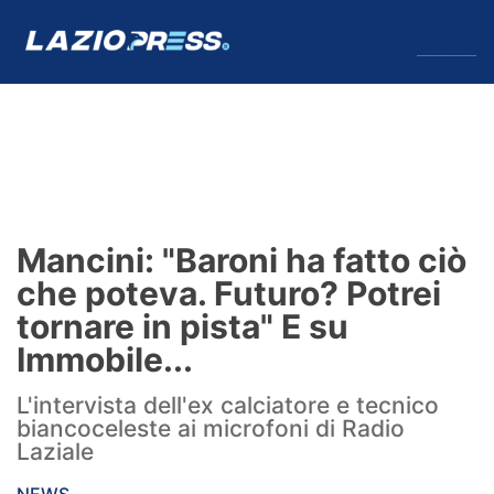
↓
Menu
Lazio
News
Mancini: "Baroni ha fatto ciò
Formello
che poteva. Futuro? Potrei
tornare in pista" E su
Infortuni
Immobile...
Primavera
L'intervista dell'ex calciatore e tecnico
biancoceleste ai microfoni di Radio
Calciomercato
Laziale
Lazio Women