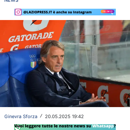
NEWS
Rassegna Lazio
Social
Calcio
Serie A
Champions League
Europa League
Altri Sport
Formula 1
Tennis
Ginevra Sforza
20.05.2025 19:42
/
Vela