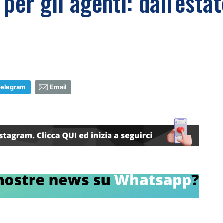
per gli agenti: dall'est
Telegram
Email