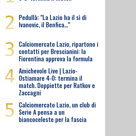
2
Pedullà: "La Lazio ha il sì di
Ivanovic, il Benfica…"
3
Calciomercato Lazio, ripartono i
contatti per Brescianini: la
Fiorentina approva la formula
4
Amichevole Live | Lazio-
Ostiamare 4-0: termina il
match. Doppiette per Ratkov e
Zaccagni
5
Calciomercato Lazio, un club di
Serie A pensa a un
biancoceleste per la fascia