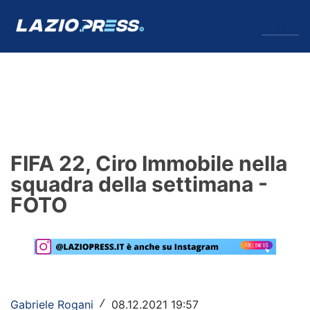
↓
Menu
Lazio
News
FIFA 22, Ciro Immobile nella
Formello
squadra della settimana -
FOTO
Infortuni
Primavera
Calciomercato
Lazio Women
Gabriele Rogani
08.12.2021 19:57
/