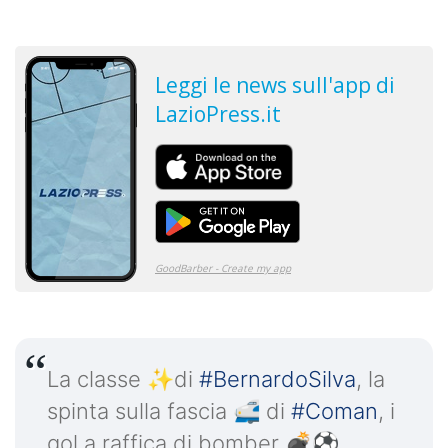
La classe ✨di
#BernardoSilva
, la
spinta sulla fascia 🚅 di
#Coman
, i
gol a raffica di bomber 💣⚽️