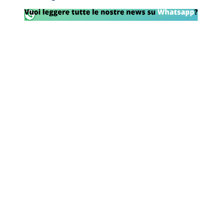
Rassegna Lazio
Social
Calcio
Serie A
Champions League
Europa League
Altri Sport
Formula 1
Tennis
Vela