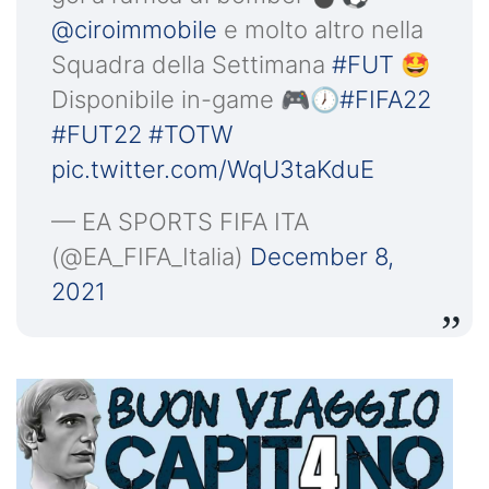
@ciroimmobile
e molto altro nella
Squadra della Settimana
#FUT
🤩
Disponibile in-game 🎮🕖
#FIFA22
#FUT22
#TOTW
pic.twitter.com/WqU3taKduE
— EA SPORTS FIFA ITA
(@EA_FIFA_Italia)
December 8,
2021