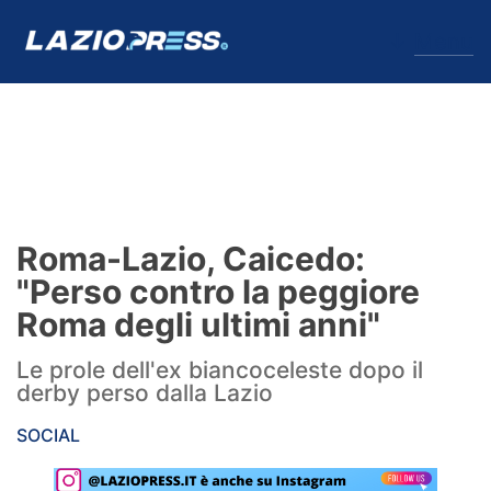
↓
Menu
Lazio
News
Roma-Lazio, Caicedo:
Formello
"Perso contro la peggiore
Roma degli ultimi anni"
Infortuni
Le prole dell'ex biancoceleste dopo il
Primavera
derby perso dalla Lazio
Calciomercato
SOCIAL
Lazio Women