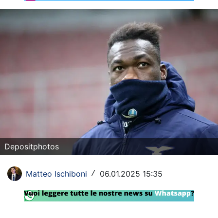
Rassegna Lazio
Social
Calcio
Serie A
Champions League
Europa League
Altri Sport
Depositphotos
Formula 1
Matteo Ischiboni
06.01.2025 15:35
/
Tennis
Vela