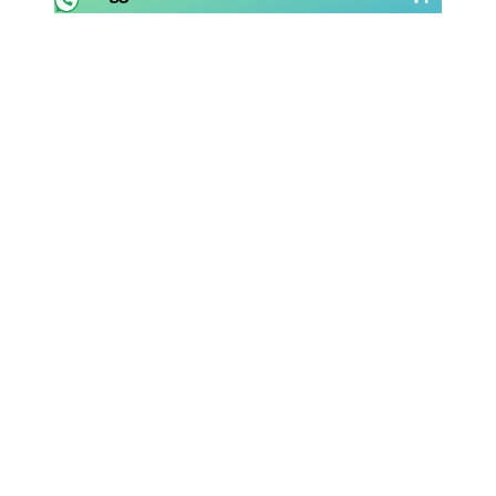
Rassegna Lazio
Social
Calcio
Serie A
Champions League
Europa League
Altri Sport
Formula 1
Tennis
Vela