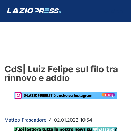
↓
Menu
Lazio
News
CdS| Luiz Felipe sul filo tra
Formello
rinnovo e addio
Infortuni
Primavera
Calciomercato
Matteo Frascadore
02.01.2022 10:54
/
Lazio Women