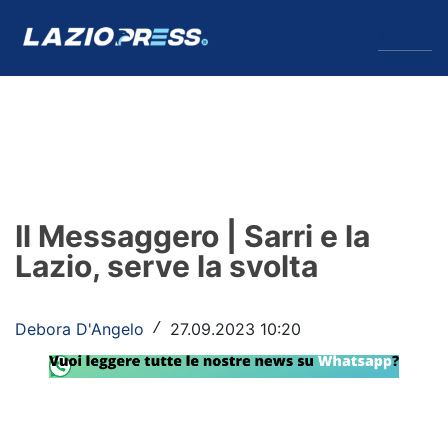
↓
Menu
Lazio
News
Il Messaggero | Sarri e la
Formello
Lazio, serve la svolta
Infortuni
Debora D'Angelo
27.09.2023 10:20
/
Primavera
Calciomercato
Lazio Women