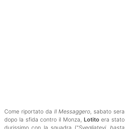
Rassegna Lazio
Social
Calcio
Serie A
Champions League
Europa League
Altri Sport
Formula 1
Tennis
Come riportato da
Il Messaggero
, sabato sera
dopo la sfida contro il Monza,
Lotito
era stato
Vela
durissimo con la squadra ("
Svegliatevi, basta