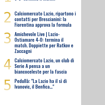
2
Calciomercato Lazio, ripartono i
contatti per Brescianini: la
Fiorentina approva la formula
3
Amichevole Live | Lazio-
Ostiamare 4-0: termina il
match. Doppiette per Ratkov e
Zaccagni
4
Calciomercato Lazio, un club di
Serie A pensa a un
biancoceleste per la fascia
5
Pedullà: "La Lazio ha il sì di
Ivanovic, il Benfica…"