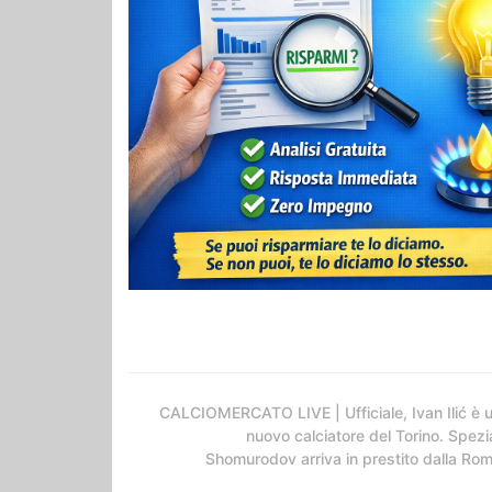
CALCIOMERCATO LIVE | Ufficiale, Ivan Ilić è 
nuovo calciatore del Torino. Spezi
Shomurodov arriva in prestito dalla Ro