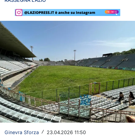
RASSEGNA LAZIO
Rassegna Lazio
Social
Calcio
Serie A
Champions League
Europa League
Altri Sport
Formula 1
Tennis
Vela
Ginevra Sforza
23.04.2026 11:50
/