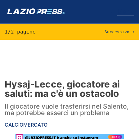
↓
Menu
1/2 pagine
Successivo
→
Lazio
News
Formello
Hysaj-Lecce, giocatore ai
saluti: ma c'è un ostacolo
Infortuni
Il giocatore vuole trasferirsi nel Salento,
Primavera
ma potrebbe esserci un problema
Calciomercato
CALCIOMERCATO
Lazio Women