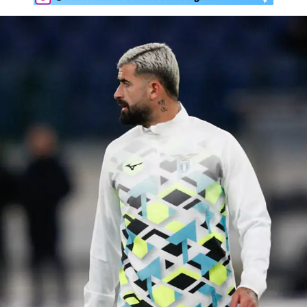
Rassegna Lazio
Social
Calcio
Serie A
Champions League
Europa League
Altri Sport
Formula 1
Tennis
Vela