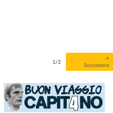
→
1/2
Successivo