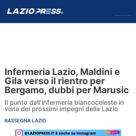
↓
Menu
Lazio
News
Infermeria Lazio, Maldini e
Formello
Gila verso il rientro per
Bergamo, dubbi per Marusic
Infortuni
Il punto dall'infermeria biancoceleste in
Primavera
vista dei prossimi impegni della Lazio
Calciomercato
RASSEGNA LAZIO
Lazio Women