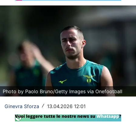
Rassegna Lazio
Social
Calcio
Serie A
Champions League
Europa League
Altri Sport
Photo by Paolo Bruno/Getty Images via Onefootball
Formula 1
Ginevra Sforza
13.04.2026 12:01
/
Tennis
Vela