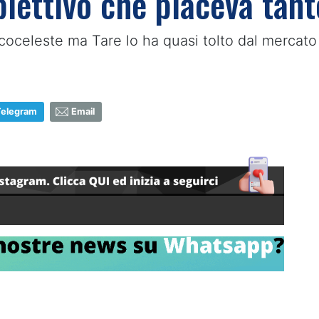
iettivo che piaceva tant
ancoceleste ma Tare lo ha quasi tolto dal mercato
Telegram
Email