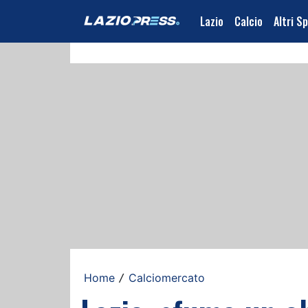
Lazio
Calcio
Altri S
Home
Calciomercato
/