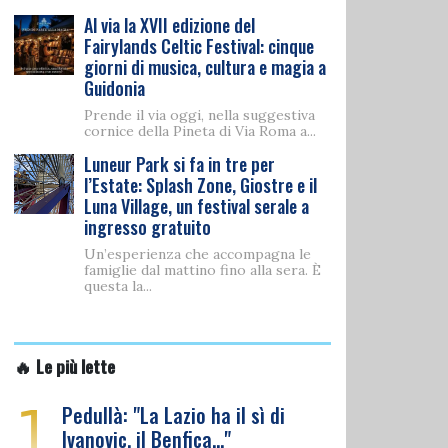
Al via la XVII edizione del
Fairylands Celtic Festival: cinque
giorni di musica, cultura e magia a
Guidonia
Prende il via oggi, nella suggestiva
cornice della Pineta di Via Roma a...
Luneur Park si fa in tre per
l’Estate: Splash Zone, Giostre e il
Luna Village, un festival serale a
ingresso gratuito
Un’esperienza che accompagna le
famiglie dal mattino fino alla sera. È
questa la...
🔥 Le più lette
1
Pedullà: "La Lazio ha il sì di
Ivanovic, il Benfica…"