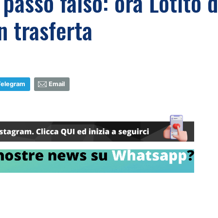
 passo falso: ora Lotito d
n trasferta
Telegram
Email