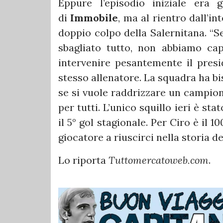
Eppure l’episodio iniziale era 
di
Immobile
, ma al rientro dall’in
doppio colpo della Salernitana. “
sbagliato tutto, non abbiamo cap
intervenire pesantemente il pres
stesso allenatore. La squadra ha b
se si vuole raddrizzare un campionat
per tutti. L’unico squillo ieri è sta
il 5° gol stagionale. Per Ciro è il 1
giocatore a riuscirci nella storia 
Lo riporta
Tuttomercatoweb.com
.