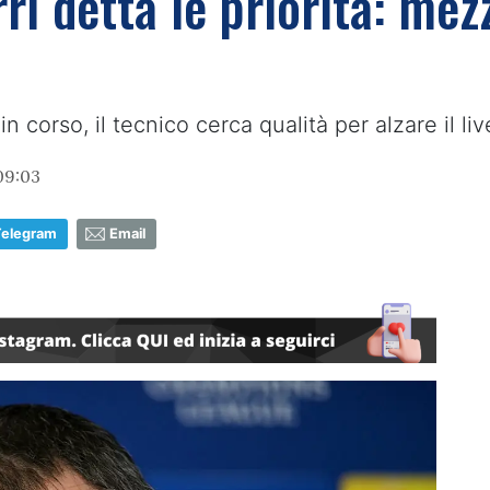
ri detta le priorità: mez
n corso, il tecnico cerca qualità per alzare il liv
09:03
Telegram
Email