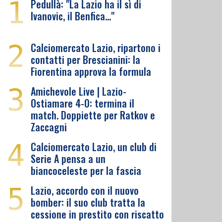
1
Pedullà: "La Lazio ha il sì di
Ivanovic, il Benfica…"
2
Calciomercato Lazio, ripartono i
contatti per Brescianini: la
Fiorentina approva la formula
3
Amichevole Live | Lazio-
Ostiamare 4-0: termina il
match. Doppiette per Ratkov e
Zaccagni
4
Calciomercato Lazio, un club di
Serie A pensa a un
biancoceleste per la fascia
5
Lazio, accordo con il nuovo
bomber: il suo club tratta la
cessione in prestito con riscatto