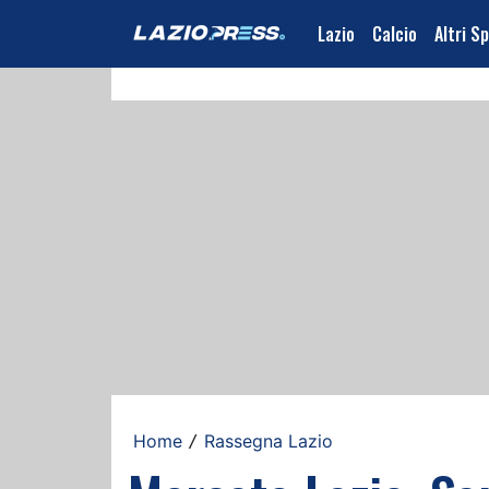
Lazio
Calcio
Altri S
Home
Rassegna Lazio
/