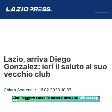
↓
Menu
Lazio
News
Lazio, arriva Diego
Formello
Gonzalez: ieri il saluto al suo
vecchio club
Infortuni
Primavera
Chiara Scatena
16.02.2023 10:37
/
Calciomercato
Lazio Women